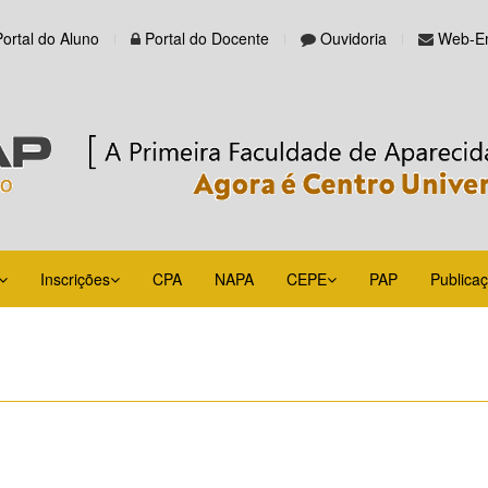
Portal do Aluno
Portal do Docente
Ouvidoria
Web-Em
Inscrições
CPA
NAPA
CEPE
PAP
Publica