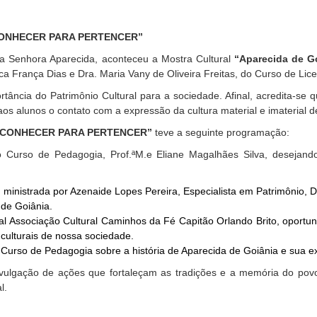
CONHECER PARA PERTENCER”
 Senhora Aparecida, aconteceu a Mostra Cultural
“Aparecida de Go
a França Dias e Dra. Maria Vany de Oliveira Freitas, do Curso de Lic
mportância do Patrimônio Cultural para a sociedade. Afinal, acredita-s
aos alunos o contato com a expressão da cultura material e imaterial 
: CONHECER PARA PERTENCER”
teve a seguinte programação:
 Curso de Pedagogia, Prof.ªM.e Eliane Magalhães Silva, desejand
, ministrada por Azenaide Lopes Pereira, Especialista em Patrimônio, 
 de Goiânia.
al Associação Cultural Caminhos da Fé Capitão Orlando Brito, oportu
culturais de nossa sociedade.
Curso de Pedagogia sobre a história de Aparecida de Goiânia e sua expr
vulgação de ações que fortaleçam as tradições e a memória do povo
l.