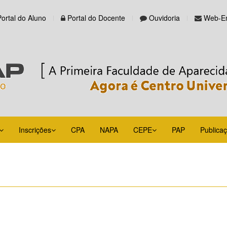
Portal do Aluno
Portal do Docente
Ouvidoria
Web-Em
Inscrições
CPA
NAPA
CEPE
PAP
Publica